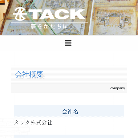
コ
ン
テ
ン
タック株式会社公式ホームページ
夢をかたちに
ツ
へ
ス
キ
ッ
会社概要
プ
company
会社名
タック株式会社