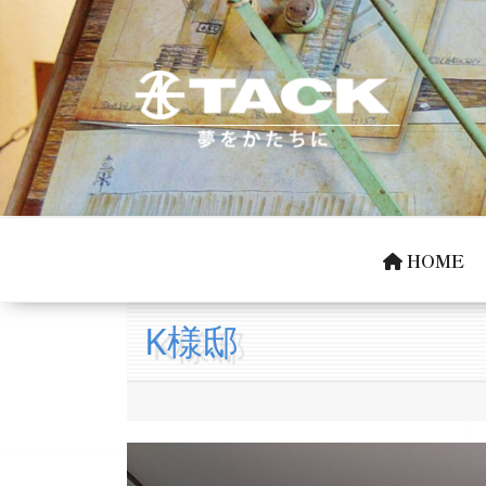
コ
ン
テ
ン
ツ
タック株式会社公式
夢をかたちに
へ
ス
キ
HOME
ッ
プ
K様邸